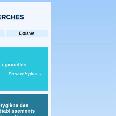
HERCHES
Extranet
égionelles
En savoir plus
→
ygiène des
tablissements